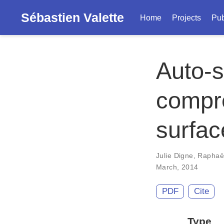
Sébastien Valette
Home
Projects
Pub
Auto-s
compre
surfac
Julie Digne
,
Raphaël
March, 2014
PDF
Cite
Type