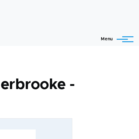
Menu
herbrooke -