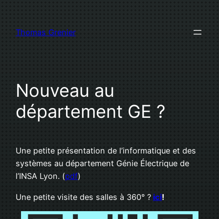
Skip
to
Thomas Grenier
content
Nouveau au
département GE ?
Une petite présentation de l’informatique et des
systèmes au département Génie Électrique de
l’INSA Lyon. (
pdf
)
Une petite visite des salles à 360° ?
ici
!