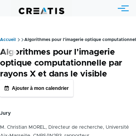
Skip to main content
Menu
Accueil
Algorithmes pour l'imagerie optique computationnelle
Breadcrumb
Algorithmes pour l'imagerie
optique computationnelle par
rayons X et dans le visible
Ajouter à mon calendrier
GOOGLE AGENDA
OUTLOOK CALENDRIE
Jury
M. Christian MOREL, Directeur de recherche, Université
Aix-Marseille, CNRS/IN2P3, rapporteur