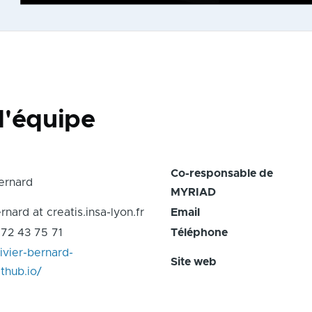
d'équipe
Co-responsable de
Bernard
MYRIAD
ernard at creatis.insa-lyon.fr
Email
 72 43 75 71
Téléphone
livier-bernard-
Site web
ithub.io/