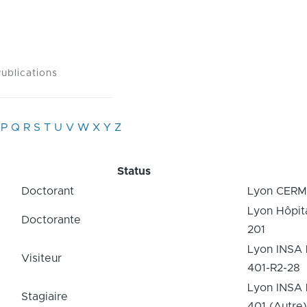
ublications
P
Q
R
S
T
U
V
W
X
Y
Z
Status
Doctorant
Lyon CERM
Lyon Hôpita
Doctorante
201
Lyon INSA 
Visiteur
401-R2-28
Lyon INSA 
Stagiaire
401 (Autre