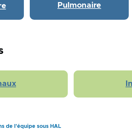
Pulmonaire
re
s
naux
I
ns de l'équipe sous HAL