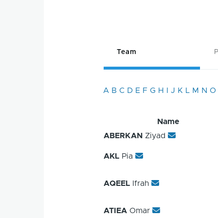
Team
P
A
B
C
D
E
F
G
H
I
J
K
L
M
N
O
Name
ABERKAN
Ziyad
AKL
Pia
AQEEL
Ifrah
ATIEA
Omar