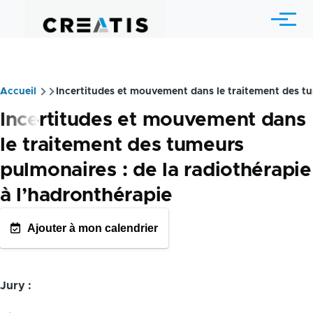
Aller au contenu principal
Menu
Accueil
Incertitudes et mouvement dans le traitement des tum
Fil
Incertitudes et mouvement dans
d'Ariane
le traitement des tumeurs
pulmonaires : de la radiothérapie
à l’hadronthérapie
Ajouter à mon calendrier
GOOGLE AGENDA
OUTLOOK CALENDRIE
Jury :