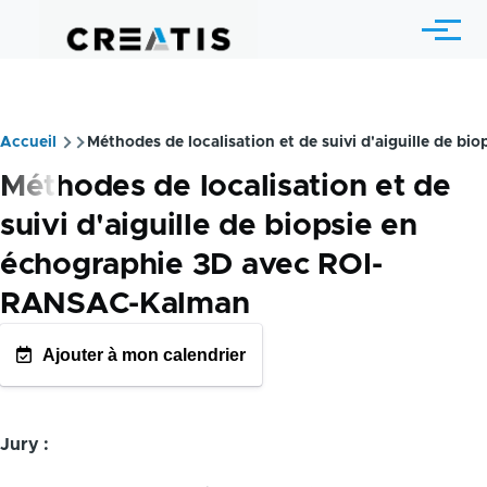
Aller au contenu principal
Menu
Accueil
Méthodes de localisation et de suivi d'aiguille de 
Fil
Méthodes de localisation et de
d'Ariane
suivi d'aiguille de biopsie en
échographie 3D avec ROI-
RANSAC-Kalman
Ajouter à mon calendrier
GOOGLE AGENDA
OUTLOOK CALENDRIE
Jury :