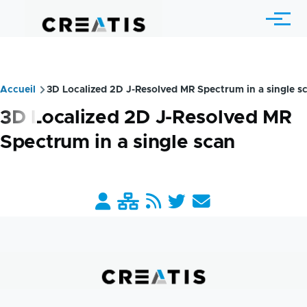
Aller au contenu principal
Menu
Accueil
3D Localized 2D J-Resolved MR Spectrum in a single s
Fil
3D Localized 2D J-Resolved MR
d'Ariane
Spectrum in a single scan
Barre
liens
pratiques