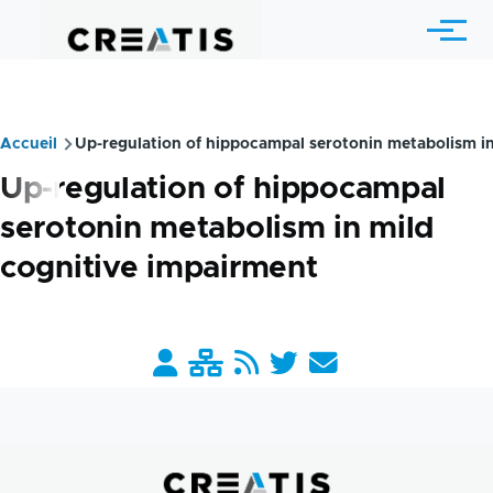
Aller au contenu principal
Menu
Accueil
Up-regulation of hippocampal serotonin metabolism in
Fil
Up-regulation of hippocampal
d'Ariane
serotonin metabolism in mild
cognitive impairment
Barre
liens
pratiques