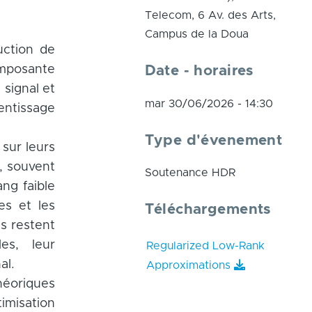
Telecom, 6 Av. des Arts,
Campus de la Doua
uction de
omposante
Date - horaires
 signal et
mar 30/06/2026 - 14:30
entissage
Type d'évenement
 sur leurs
, souvent
Soutenance HDR
ang faible
es et les
Téléchargements
s restent
es, leur
Regularized Low-Rank
al.
Approximations
héoriques
imisation