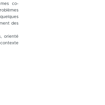
c mes co-
 problèmes
r quelques
ement des
, orienté
n contexte