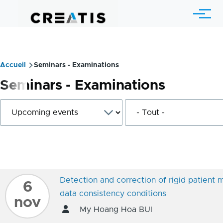
Aller au contenu principal
Menu
Accueil
Seminars - Examinations
Fil
Seminars - Examinations
d'Ariane
Detection and correction of rigid patient 
6
data consistency conditions
nov
My Hoang Hoa BUI