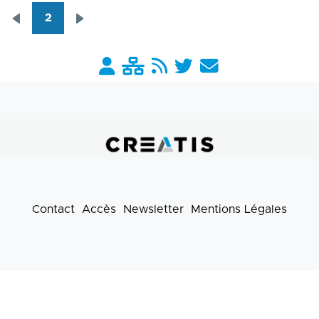
2
Pagination
Page
Page
précédente
suivante
Barre
liens
pratiques
Contact
Accès
Newsletter
Mentions Légales
Footer
menu